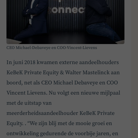
CEO Michael-Debaveye en COO-Vincent-Lievens
In juni 2018 kwamen externe aandeelhouders
KeBeK Private Equity & Walter Mastelinck aan
boord, net als CEO Michael Debaveye en COO
Vincent Lievens. Nu volgt een nieuwe mijlpaal
BoardBuddy
met de uitstap van
meerderheidsaandeelhouder KeBeK Private
Hey! Heb je een vraag over goed bestuur? Stel
Equity. . “We zijn blij met de mooie groei en
ze gerust!
ontwikkeling gedurende de voorbije jaren, en