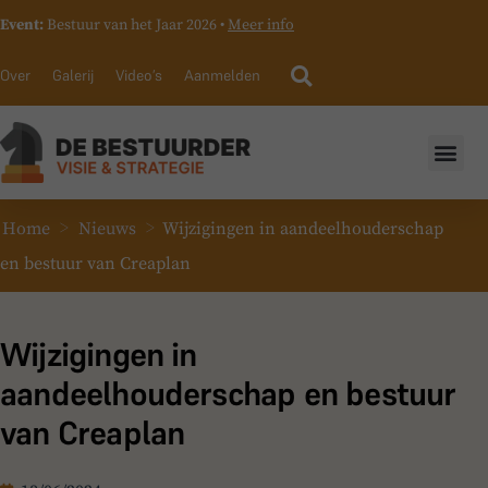
Event:
Bestuur van het Jaar 2026 •
Meer info
Over
Galerij
Video’s
Aanmelden
>
>
Home
Nieuws
Wijzigingen in aandeelhouderschap
en bestuur van Creaplan
Wijzigingen in
aandeelhouderschap en bestuur
van Creaplan