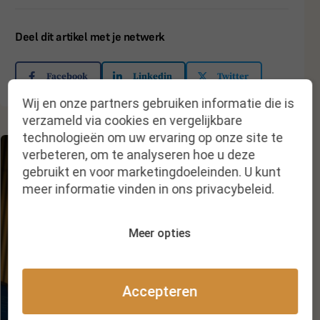
Deel dit artikel met je netwerk
Facebook
Linkedin
Twitter
Wij en onze partners gebruiken informatie die is
verzameld via cookies en vergelijkbare
technologieën om uw ervaring op onze site te
verbeteren, om te analyseren hoe u deze
Abonneer je en krijg:
gebruikt en voor marketingdoeleinden. U kunt
meer informatie vinden in ons privacybeleid.
Toegang tot alle premium berichten
Korting op events
Meer opties
Inzichten, opinies en ervaringen van
experts
Een actueel managementboek van
Accepteren
Lannoo